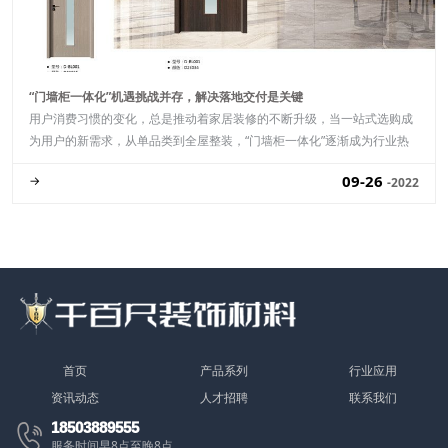
“门墙柜一体化”机遇挑战并存，解决落地交付是关键
用户消费习惯的变化，总是推动着家居装修的不断升级，当一站式选购成
为用户的新需求，从单品类到全屋整装，“门墙柜一体化”逐渐成为行业热
词。据媒体报道，志邦、欧派、索.........
09-26
→
-2022
首页
产品系列
行业应用
资讯动态
人才招聘
联系我们
18503889555

服务时间早8点至晚8点