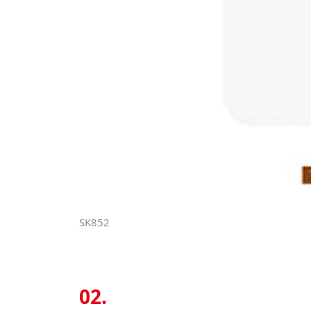
SK852
02.