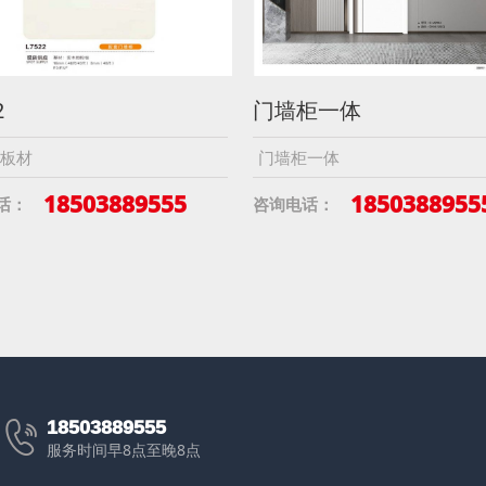
2
门墙柜一体
板材
门墙柜一体
18503889555
1850388955
电话：
咨询电话：

18503889555
服务时间早8点至晚8点