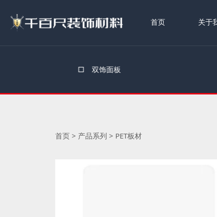
首页
关于
□
双饰面板
首页
>
产品系列
>
PET板材