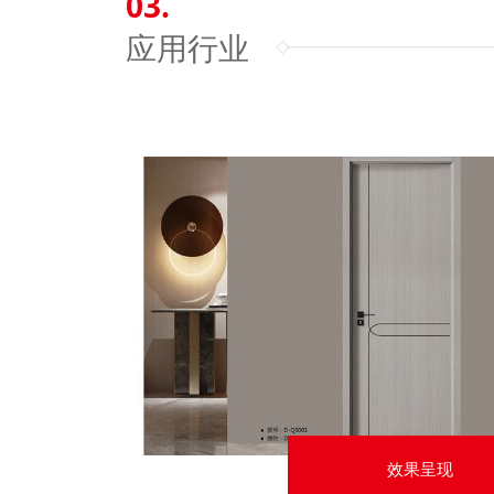
03.
应用行业
效果呈现