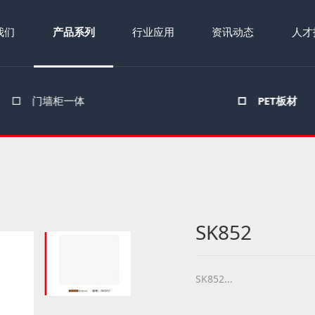
我们
产品系列
行业应用
资讯动态
人才
□
门墙柜一体
□
PET板材
SK852
SK852...