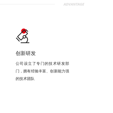
ADVANTAGE

创新研发
公司设立了专门的技术研发部
门，拥有经验丰富、创新能力强
的技术团队