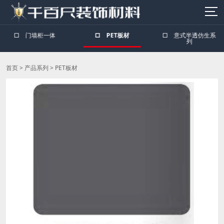
□
门墙柜一体
□
PET板材
□
意式半透仿生系
列
首页
>
产品系列
>
PET板材