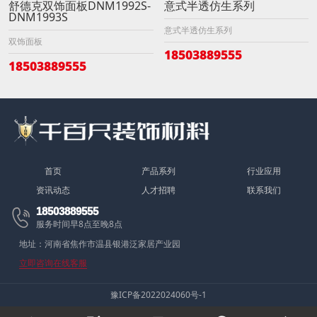
舒德克双饰面板DNM1992S-
意式半透仿生系列
DNM1993S
意式半透仿生系列
双饰面板
18503889555
18503889555
首页
产品系列
行业应用
资讯动态
人才招聘
联系我们
18503889555

服务时间早8点至晚8点
地址：河南省焦作市温县银港泛家居产业园
立即咨询在线客服
豫ICP备2022024060号-1