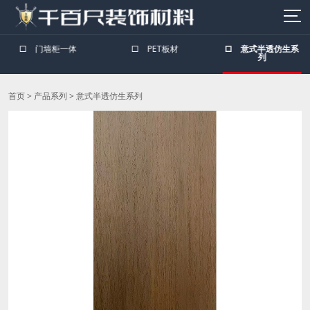
□
门墙柜一体
□
PET板材
□
意式半透仿生系
列
首页
>
产品系列
>
意式半透仿生系列