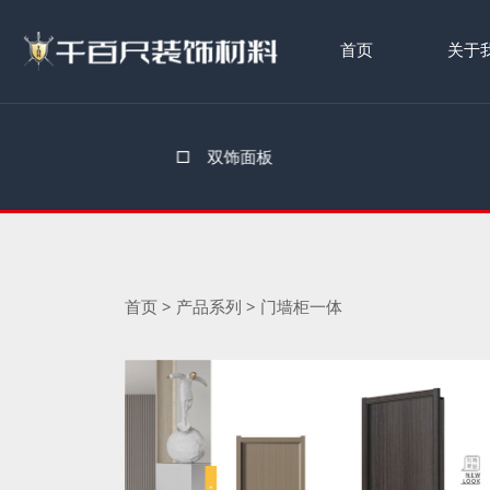
首页
关于
□
双饰面板
首页
>
产品系列
>
门墙柜一体