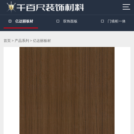
□
亿达丽板材
□
双饰面板
□
门墙柜一体
首页
>
产品系列
>
亿达丽板材